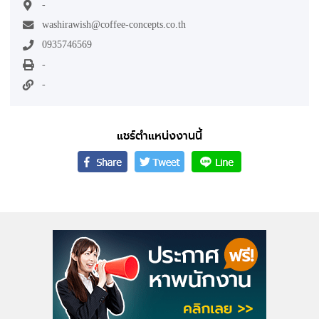
-
washirawish@coffee-concepts.co.th
0935746569
-
-
แชร์ตำแหน่งงานนี้